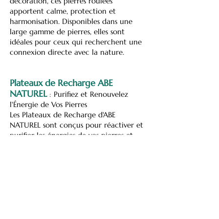
décoration, ces pierres roulées
apportent calme, protection et
harmonisation. Disponibles dans une
large gamme de pierres, elles sont
idéales pour ceux qui recherchent une
connexion directe avec la nature.
Plateaux de Recharge ABE
NATUREL
:
Purifiez et Renouvelez
l'Énergie de Vos Pierres
Les Plateaux de Recharge d'ABE
NATUREL sont conçus pour réactiver et
purifier les énergies de vos pierres et
cristaux. Fabriqués avec des matériaux
naturels et respectueux de
l'environnement, ces plateaux sont
l'outil idéal pour restaurer l'équilibre
énergétique de vos objets de
lithothérapie.
En exposant vos pierres sur ces plateaux,
vous permettez à leur énergie de se