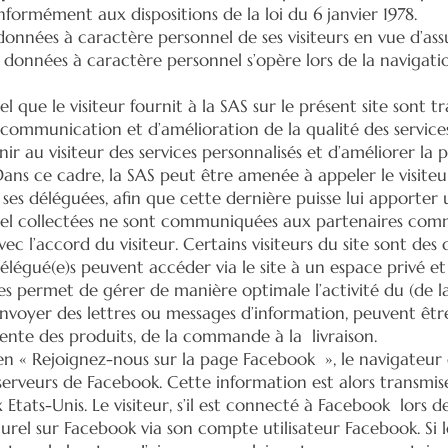
onformément aux dispositions de la loi du 6 janvier 1978.
 données à caractère personnel de ses visiteurs en vue d’a
s données à caractère personnel s’opère lors de la navigation
que le visiteur fournit à la SAS sur le présent site sont tra
de communication et d’amélioration de la qualité des servic
nir au visiteur des services personnalisés et d’améliorer la
ans ce cadre, la SAS peut être amenée à appeler le visiteur
 ses déléguées, afin que cette dernière puisse lui apporte
el collectées ne sont communiquées aux partenaires comme
ec l’accord du visiteur. Certains visiteurs du site sont des
délégué(e)s peuvent accéder via le site à un espace privé e
s permet de gérer de manière optimale l’activité du (de la
envoyer des lettres ou messages d’information, peuvent être
 vente des produits, de la commande à la livraison.
 lien « Rejoignez-nous sur la page Facebook », le navigateur
erveurs de Facebook. Cette information est alors transmi
Etats-Unis. Le visiteur, s’il est connecté à Facebook lors d
l sur Facebook via son compte utilisateur Facebook. Si le 