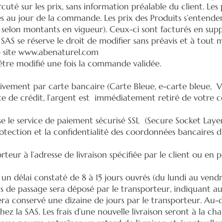
cuté sur les prix, sans information préalable du client. Le
s au jour de la commande. Les prix des Produits s’entendent 
 selon montants en vigueur). Ceux-ci sont facturés en sup
AS se réserve le droit de modifier sans préavis et à tout 
 site
www.abenaturel.com
 être modifié une fois la commande validée.
sivement par carte bancaire (Carte Bleue, e-carte bleue, Vi
te de crédit, l’argent est immédiatement retiré de votre 
se le service de paiement sécurisé SSL (Secure Socket Layer
rotection et la confidentialité des coordonnées bancaires d
teur à l’adresse de livraison spécifiée par le client ou en poi
n délai constaté de 8 à 15 jours ouvrés (du lundi au vendred
is de passage sera déposé par le transporteur, indiquant a
era conservé une dizaine de jours par le transporteur. Au-d
chez la SAS. Les frais d’une nouvelle livraison seront à la c