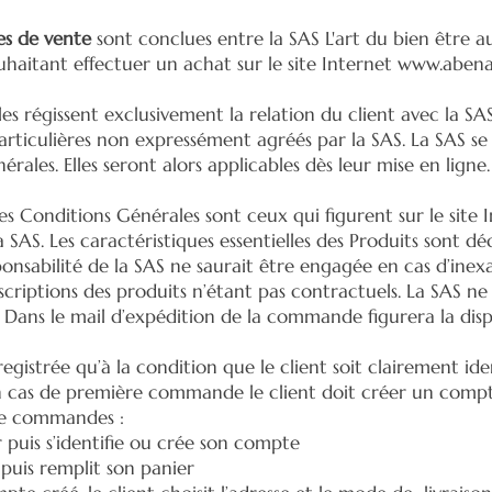
es de vente
sont conclues entre la SAS L'art du bien être au
aitant effectuer un achat sur le site Internet
www.abena
s régissent exclusivement la relation du client avec la SAS.
rticulières non expressément agréés par la SAS. La SAS se 
les. Elles seront alors applicables dès leur mise en ligne
es Conditions Générales sont ceux qui figurent sur le site 
AS. Les caractéristiques essentielles des Produits sont déc
ponsabilité de la SAS ne saurait être engagée en cas d’inexa
criptions des produits n’étant pas contractuels. La SAS n
t. Dans le mail d’expédition de la commande figurera la disp
gistrée qu’à la condition que le client soit clairement identi
En cas de première commande le client doit créer un comp
 de commandes :
r puis s’identifie ou crée son compte
t puis remplit son panier