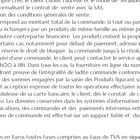
mpte créé, le client choisit l’adresse et le mode de livraiso
ormalisant le contrat de vente avec la SAS.
n des conditions générales de vente.
orrespond au montant total de la commande. Si tout ou p
ou échangera par un produits de même famille au même prix
utre contrepartie financière Les produits restent la propri
ertains cas, notamment pour défaut de paiement, adresse
se réserve le droit de bloquer la commande jusqu’à la réso
uivi d’une commande, le client peut contacter le service a
00 à 18h. Dans tous les cas, la fourniture en ligne du nu
ont preuve de l’intégralité de ladite commande conformém
té des sommes engagées par la saisie des Produits figuran
t acception expresse de toutes les opérations effectuées su
auduleuse de sa carte bancaire, le client, dès le constat de c
sus). Les données conservées dans les systèmes d’information
tions, des commandes et des paiements intervenus entre 
bons de commande est effectué sur un support fiable et du
s en Euros toutes taxes comprises au taux de TVA en vigueu