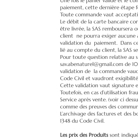
Une fois le panier validé et le co
paiement, cette dernière étape f
Toute commande vaut acceptatio
Le débit de la carte bancaire c
être livrée, la SAS remboursera 
client ne pourra exiger aucune a
validation du paiement. Dans c
lié au compte du client, la SAS 
Pour toute question relative au s
sav.abenaturel@gmail.com
de 10h
validation de la commande vaudr
Code Civil et vaudront exigibili
Cette validation vaut signature e
Toutefois, en cas d’utilisation fr
Service après vente. (voir ci des
comme des preuves des communica
L’archivage des factures et des 
1348 du Code Civil.
Les prix des Produits
sont indiqué