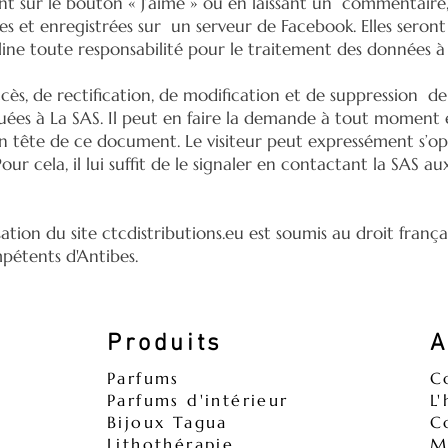
t sur le bouton « J’aime » ou en laissant un commentaire,
s et enregistrées sur un serveur de Facebook. Elles seront
line toute responsabilité pour le traitement des données 
accès, de rectification, de modification et de suppression d
ées à La SAS. Il peut en faire la demande à tout moment e
tête de ce document. Le visiteur peut expressément s’op
ur cela, il lui suffit de le signaler en contactant la SAS 
sation du site ctcdistributions.eu est soumis au droit français
pétents d'Antibes.
Produits
A
Parfums
C
Parfums d'intérieur
L
Bijoux Tagua
C
Lithothérapie
M