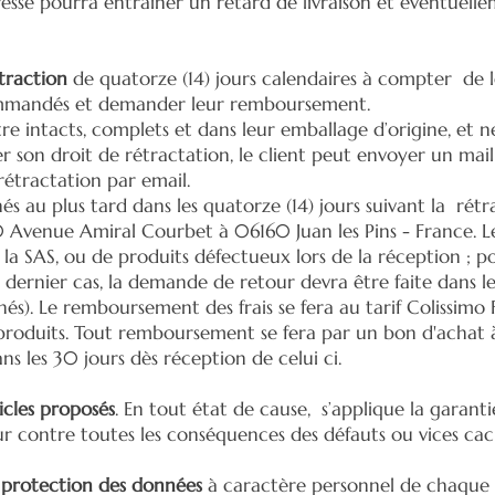
resse pourra entraîner un retard de livraison et éventuelle
.
traction
de quatorze (14) jours calendaires à compter de 
 commandés et demander leur remboursement.
re intacts, complets et dans leur emballage d’origine, et ne 
r son droit de rétractation, le client peut envoyer un mail
rétractation par email.
és au plus tard dans les quatorze (14) jours suivant la rétra
30 Avenue Amiral Courbet à 06160 Juan les Pins - France. Le
e la SAS, ou de produits défectueux lors de la réception ; p
dernier cas, la demande de retour devra être faite dans le
nés). Le remboursement des frais se fera au tarif Colissimo 
produits. Tout remboursement se fera par un bon d'achat à v
ans les 30 jours dès réception de celui ci.
icles proposés
. En tout état de cause, s’applique la garanti
eur contre toutes les conséquences des défauts ou vices ca
a
protection des données
à caractère personnel de chaque p